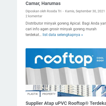
Camar, Harumas
Diposkan oleh Rosida Tri
Kamis, September 30, 2021
2 komentar
Distributor minyak goreng Apical. Bagi Anda ya
cari info agen grosir minyak goreng murah
terdekat…
list data selengkapnya »
S
u
p
p
l
i
e
r
M
i
n
PLASTIK
PROPERTY
y
Supplier Atap uPVC Rooftop® Terdek
a