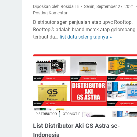
k
Diposkan oleh Rosida Tri
Senin, September 27, 2021
G
Posting Komentar
o
Distributor agen penjualan atap upvc Rooftop.
r
Rooftop® adalah brand merek atap gelombang
e
terbuat da…
list data selengkapnya »
S
n
u
g
p
A
p
p
l
i
i
c
e
a
r
l
A
V
t
i
a
p
DISTRIBUTOR
OTOMOTIF
p
,
List Distributor Aki GS Astra se-
u
C
P
Indonesia
a