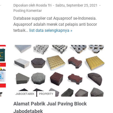
i
Diposkan oleh Rosida Tri
Sabtu, September 25, 2021
b
Posting Komentar
u
Database supplier cat Aquaproof se-Indonesia.
t
Aquaproof adalah merek cat pelapis anti bocor
o
terbaik…
list data selengkapnya »
D
r
a
O
f
T
t
G
a
r
r
o
A
u
l
p
a
s
m
e
a
-
JABODETABEK
PROPERTY
t
I
Alamat Pabrik Jual Paving Block
D
n
i
Jabodetabek
d