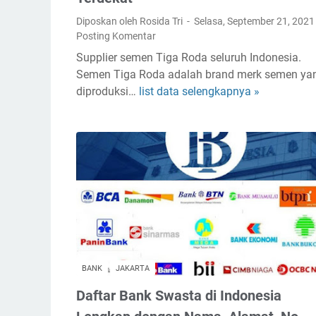
r
Diposkan oleh Rosida Tri
Selasa, September 21, 202
A
Posting Komentar
k
Supplier semen Tiga Roda seluruh Indonesia.
i
Semen Tiga Roda adalah brand merk semen ya
G
diproduksi…
list data selengkapnya »
A
S
l
A
a
s
m
t
a
r
t
a
D
s
i
e
s
-
t
I
r
n
BANK
JAKARTA
i
d
Daftar Bank Swasta di Indonesia
b
o
u
n