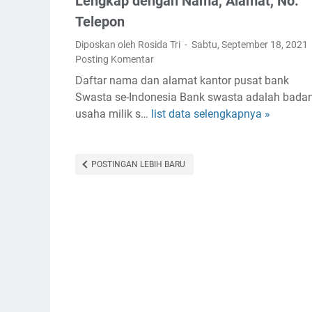
Lengkap dengan Nama, Alamat, No.
t
e
Telepon
o
s
Diposkan oleh Rosida Tri
Sabtu, September 18, 2021
r
i
Posting Komentar
S
a
e
Daftar nama dan alamat kantor pusat bank
m
Swasta se-Indonesia Bank swasta adalah bada
e
usaha milik s…
list data selengkapnya »
D
n
a
T
f
i
t
POSTINGAN LEBIH BARU
g
a
a
r
R
B
o
a
d
n
a
k
T
S
e
w