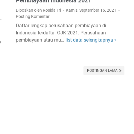
Pembiayaan Indonesia 2021
t
t
Diposkan oleh Rosida Tri
Kamis, September 16, 2021
o
a
Posting Komentar
r
b
Daftar lengkap perusahaan pembiayaan di
C
e
Indonesia terdaftar OJK 2021. Perusahaan
a
k
pembiayaan atau mu…
list data selengkapnya »
A
t
n
l
N
a
i
m
p
a
p
POSTINGAN LAMA
t
o
K
n
a
P
n
a
t
i
o
n
r
t
P
s
u