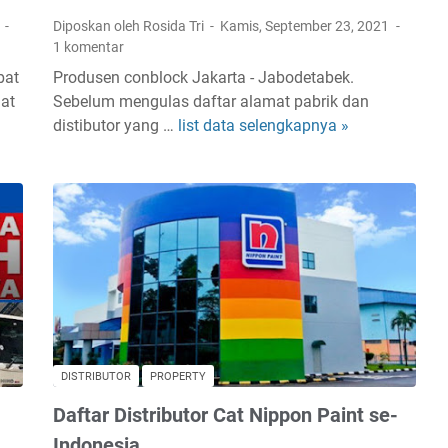
s
o
1
Diposkan oleh Rosida Tri
Kamis, September 23, 2021
t
n
1 komentar
r
e
bat
Produsen conblock Jakarta - Jabodetabek.
i
s
at
Sebelum mengulas daftar alamat pabrik dan
b
i
distibutor yang …
list data selengkapnya »
A
u
a
l
t
a
o
m
r
a
A
t
q
P
u
a
a
b
p
r
r
i
o
DISTRIBUTOR
PROPERTY
k
o
Daftar Distributor Cat Nippon Paint se-
J
f
u
Indonesia