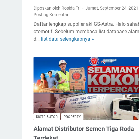
V
m
Diposkan oleh Rosida Tri
Jumat, September 24, 202
C
a
Posting Komentar
R
r
Daftar lengkap supplier aki GS-Astra. Halo saha
o
,
otomotif. Sebelum membaca list database alam
o
H
d…
list data selengkapnya »
L
f
a
i
t
r
s
o
u
t
p
m
D
®
a
i
T
s
s
e
t
r
r
d
i
e
b
k
DISTRIBUTOR
PROPERTY
u
a
Alamat Distributor Semen Tiga Roda
t
t
o
Terdekat