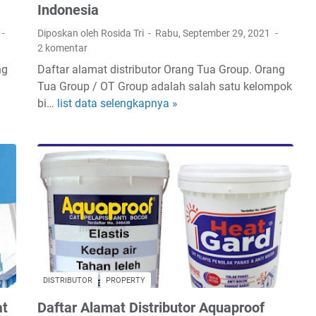
Indonesia
Diposkan oleh Rosida Tri
Rabu, September 29, 2021
2 komentar
ng
Daftar alamat distributor Orang Tua Group. Orang
Tua Group / OT Group adalah salah satu kelompok
bi…
list data selengkapnya »
D
a
t
a
b
a
s
e
D
i
s
DISTRIBUTOR
PROPERTY
t
at
Daftar Alamat Distributor Aquaproof
r