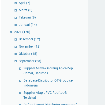
April
(7)
Maret
(5)
Februari
(9)
Januari
(14)
2021
(170)
Desember
(12)
November
(12)
Oktober
(15)
September
(23)
Supplier Minyak Goreng Apical Vip,
Camar, Harumas
Database Distributor OT Group se-
Indonesia
Supplier Atap uPVC Rooftop®
Terdekat
Daftar Alamat Distributor Aquaproof