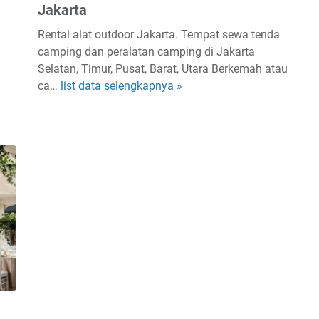
Jakarta
Rental alat outdoor Jakarta. Tempat
sewa tenda
camping dan peralatan camping di Jakarta
Selatan, Timur, Pusat, Barat, Utara
Berkemah atau
ca…
list data selengkapnya »
L
i
s
t
T
e
m
p
a
t
S
e
w
a