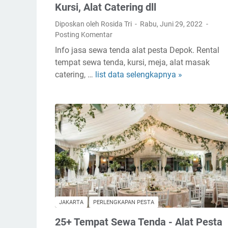
Kursi, Alat Catering dll
Diposkan oleh Rosida Tri
Rabu, Juni 29, 2022
Posting Komentar
Info jasa sewa tenda alat pesta Depok. Rental
tempat sewa tenda, kursi, meja, alat masak
catering, …
list data selengkapnya »
S
e
w
a
A
l
a
t
P
e
s
JAKARTA
PERLENGKAPAN PESTA
t
25+ Tempat Sewa Tenda - Alat Pesta
a