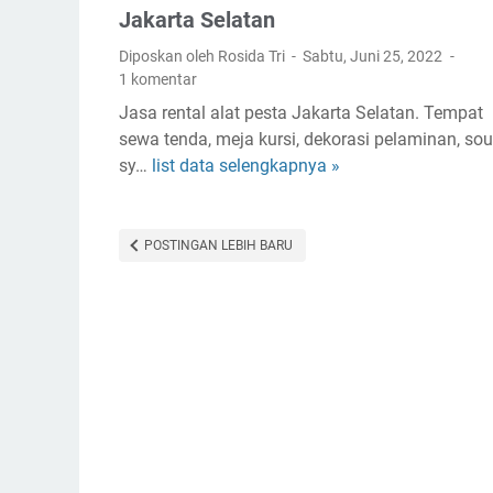
D
Jakarta Selatan
e
Diposkan oleh Rosida Tri
Sabtu, Juni 25, 2022
p
1 komentar
o
Jasa rental alat pesta Jakarta Selatan. Tempat
k
sewa tenda, meja kursi, dekorasi pelaminan, so
|
sy…
list data selengkapnya »
2
R
5
e
+
n
T
POSTINGAN LEBIH BARU
t
e
a
m
l
p
T
a
e
t
n
S
d
e
a
w
,
a
K