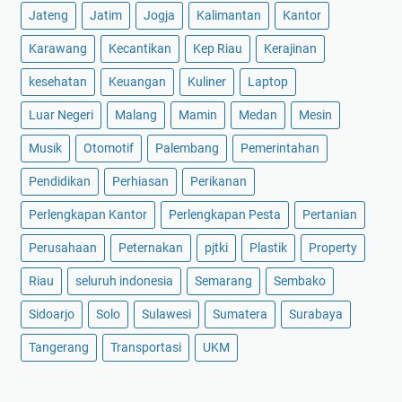
Jateng
Jatim
Jogja
Kalimantan
Kantor
Karawang
Kecantikan
Kep Riau
Kerajinan
kesehatan
Keuangan
Kuliner
Laptop
Luar Negeri
Malang
Mamin
Medan
Mesin
Musik
Otomotif
Palembang
Pemerintahan
Pendidikan
Perhiasan
Perikanan
Perlengkapan Kantor
Perlengkapan Pesta
Pertanian
Perusahaan
Peternakan
pjtki
Plastik
Property
Riau
seluruh indonesia
Semarang
Sembako
Sidoarjo
Solo
Sulawesi
Sumatera
Surabaya
Tangerang
Transportasi
UKM