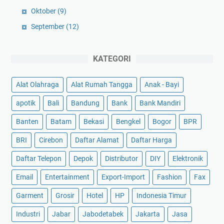
Oktober
(9)
September
(12)
KATEGORI
Alat Olahraga
Alat Rumah Tangga
Anak - Bayi
apotik
Bali
Bandung
Bank
Bank Mandiri
Banten
Batam
Bekasi
Bengkel
Bogor
BPR
BRI
Cirebon
Daftar Alamat
Daftar Harga
Daftar Telepon
Depok
Distributor
DIY
Elektronik
Email
Entertainment
Export-Import
Fashion
Fax
Garment
Grosir
Hotel
HP
Indonesia Timur
Industri
Jabar
Jabodetabek
Jakarta
Jasa