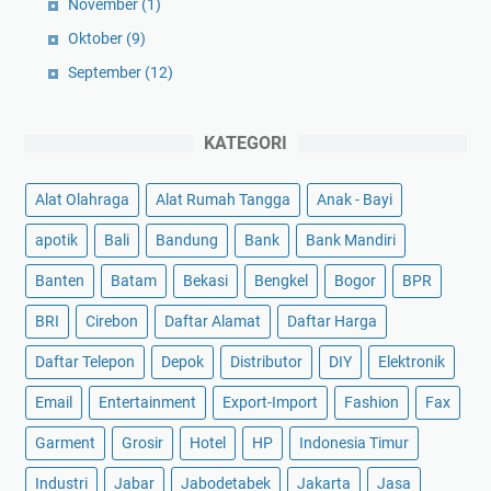
November
(1)
Oktober
(9)
September
(12)
KATEGORI
Alat Olahraga
Alat Rumah Tangga
Anak - Bayi
apotik
Bali
Bandung
Bank
Bank Mandiri
Banten
Batam
Bekasi
Bengkel
Bogor
BPR
BRI
Cirebon
Daftar Alamat
Daftar Harga
Daftar Telepon
Depok
Distributor
DIY
Elektronik
Email
Entertainment
Export-Import
Fashion
Fax
Garment
Grosir
Hotel
HP
Indonesia Timur
Industri
Jabar
Jabodetabek
Jakarta
Jasa