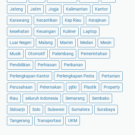
Jateng
Jatim
Jogja
Kalimantan
Kantor
Karawang
Kecantikan
Kep Riau
Kerajinan
kesehatan
Keuangan
Kuliner
Laptop
Luar Negeri
Malang
Mamin
Medan
Mesin
Musik
Otomotif
Palembang
Pemerintahan
Pendidikan
Perhiasan
Perikanan
Perlengkapan Kantor
Perlengkapan Pesta
Pertanian
Perusahaan
Peternakan
pjtki
Plastik
Property
Riau
seluruh indonesia
Semarang
Sembako
Sidoarjo
Solo
Sulawesi
Sumatera
Surabaya
Tangerang
Transportasi
UKM