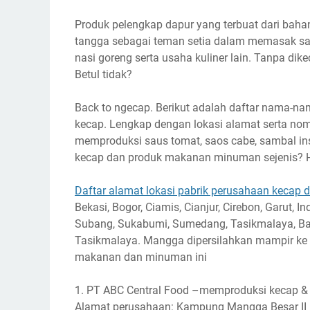
Produk pelengkap dapur yang terbuat dari baha
tangga sebagai teman setia dalam memasak sayu
nasi goreng serta usaha kuliner lain. Tanpa dik
Betul tidak?
Back to ngecap. Berikut adalah daftar nama-n
kecap. Lengkap dengan lokasi alamat serta nomo
memproduksi saus tomat, saos cabe, sambal instan
kecap dan produk makanan minuman sejenis? H
Daftar alamat lokasi pabrik perusahaan kecap d
Bekasi, Bogor, Ciamis, Cianjur, Cirebon, Garut,
Subang, Sukabumi, Sumedang, Tasikmalaya, Banj
Tasikmalaya. Mangga dipersilahkan mampir ke l
makanan dan minuman ini
1. PT ABC Central Food –memproduksi kecap & 
Alamat perusahaan: Kampung Mangga Besar II R