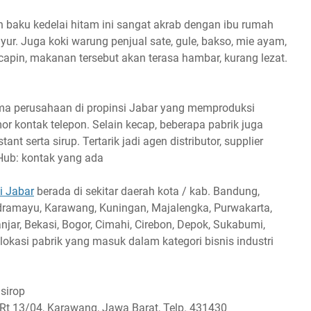
n baku kedelai hitam ini sangat akrab dengan ibu rumah
r. Juga koki warung penjual sate, gule, bakso, mie ayam,
ecapin, makanan tersebut akan terasa hambar, kurang lezat.
ama perusahaan di propinsi Jabar yang memproduksi
r kontak telepon. Selain kecap, beberapa pabrik juga
t serta sirup. Tertarik jadi agen distributor, supplier
ub: kontak yang ada
i Jabar
berada di sekitar daerah kota / kab. Bandung,
 Indramayu, Karawang, Kuningan, Majalengka, Purwakarta,
ar, Bekasi, Bogor, Cimahi, Cirebon, Depok, Sukabumi,
okasi pabrik yang masuk dalam kategori bisnis industri
sirop
t 13/04, Karawang, Jawa Barat, Telp. 431430