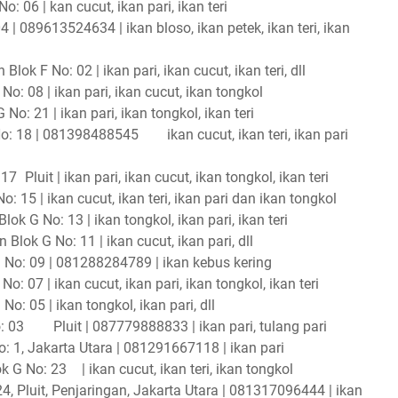
 06 | kan cucut, ikan pari, ikan teri
 | 089613524634 | ikan bloso, ikan petek, ikan teri, ikan
lok F No: 02 | ikan pari, ikan cucut, ikan teri, dll
o: 08 | ikan pari, ikan cucut, ikan tongkol
No: 21 | ikan pari, ikan tongkol, ikan teri
No: 18 | 081398488545
ikan cucut, ikan teri, ikan pari
 17
Pluit | ikan pari, ikan cucut, ikan tongkol, ikan teri
 15 | ikan cucut, ikan teri, ikan pari dan ikan tongkol
ok G No: 13 | ikan tongkol, ikan pari, ikan teri
lok G No: 11 | ikan cucut, ikan pari, dll
 No: 09 | 081288284789 | ikan kebus kering
 07 | ikan cucut, ikan pari, ikan tongkol, ikan teri
o: 05 | ikan tongkol, ikan pari, dll
: 03
Pluit | 087779888833 | ikan pari, tulang pari
o: 1, Jakarta Utara | 081291667118 | ikan pari
ok G No: 23
| ikan cucut, ikan teri, ikan tongkol
4, Pluit, Penjaringan, Jakarta Utara | 081317096444 | ikan