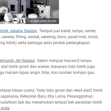
jual alat listrik murah
listrik Jakarta Selatan
. Tempat jual kabel, lampu, senter,
, sakelar, fitting, socket, sekering, travo, panel mcb, mccb,
ang listrik) serta berbagai jenis produk perlengkapan
 termurah Jkt Selatan
. Selain menjual macam2 lampu
at listrik grosir dan eceran, biasanya toko listrik juga
ga macam kipas angin, hiter, rice coocker, kompor gas,
asar lokasi usaha. Yaitu toko grosir dan retail alat2 listrik
Jagakarsa, Kebyoran Baru, Kby Lama, Pesanggrahan,
udahkan bpk ibu menemukan tempat beli peralatan listrik
l anda