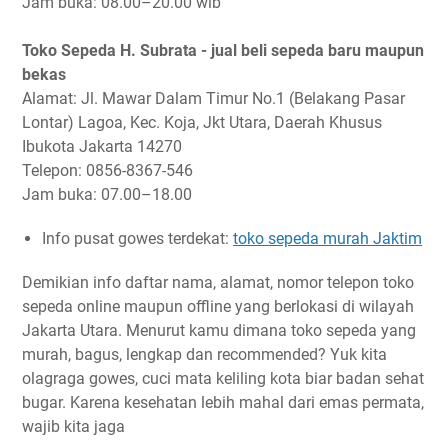
Jam buka: 08.00–20.00 wib
Toko Sepeda H. Subrata - jual beli sepeda baru maupun
bekas
Alamat: Jl. Mawar Dalam Timur No.1 (Belakang Pasar
Lontar) Lagoa, Kec. Koja, Jkt Utara, Daerah Khusus
Ibukota Jakarta 14270
Telepon: 0856-8367-546
Jam buka: 07.00–18.00
Info pusat gowes terdekat:
toko sepeda murah Jaktim
Demikian info daftar nama, alamat, nomor telepon toko
sepeda online maupun offline yang berlokasi di wilayah
Jakarta Utara. Menurut kamu dimana toko sepeda yang
murah, bagus, lengkap dan recommended? Yuk kita
olagraga gowes, cuci mata keliling kota biar badan sehat
bugar. Karena kesehatan lebih mahal dari emas permata,
wajib kita jaga