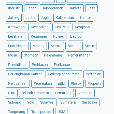
Industri
Jabar
Jabodetabek
Jakarta
Jasa
Jateng
Jatim
Jogja
Kalimantan
Kantor
Karawang
Kecantikan
Kep Riau
Kerajinan
kesehatan
Keuangan
Kuliner
Laptop
Luar Negeri
Malang
Mamin
Medan
Mesin
Musik
Otomotif
Palembang
Pemerintahan
Pendidikan
Perhiasan
Perikanan
Perlengkapan Kantor
Perlengkapan Pesta
Pertanian
Perusahaan
Peternakan
pjtki
Plastik
Property
Riau
seluruh indonesia
Semarang
Sembako
Sidoarjo
Solo
Sulawesi
Sumatera
Surabaya
Tangerang
Transportasi
UKM