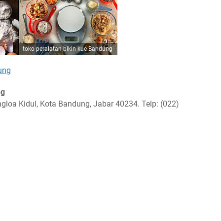
toko peralatan bikin kue Bandung
ung
ng
ngloa Kidul, Kota Bandung, Jabar 40234. Telp: (022)