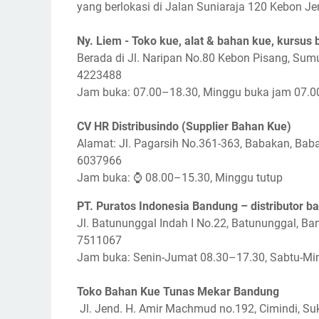
yang berlokasi di Jalan Suniaraja 120 Kebon Je
Ny. Liem - Toko kue, alat & bahan kue, kursus 
Berada di Jl. Naripan No.80 Kebon Pisang, Sum
4223488
Jam buka: 07.00–18.30, Minggu buka jam 07.
CV HR Distribusindo (Supplier Bahan Kue)
Alamat: Jl. Pagarsih No.361-363, Babakan, Baba
6037966
Jam buka: ⌚ 08.00–15.30, Minggu tutup
PT. Puratos Indonesia Bandung – distributor b
Jl. Batununggal Indah I No.22, Batununggal, Ba
7511067
Jam buka: Senin-Jumat 08.30–17.30, Sabtu-Mi
Toko Bahan Kue Tunas Mekar Bandung
Jl. Jend. H. Amir Machmud no.192, Cimindi, Su