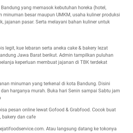
 Bandung yang memasok kebutuhan horeka (hotel,
anan minuman besar maupun UMKM, usaha kuliner produksi
ack, jajanan pasar. Serta melayani bahan kuliner untuk
pis legit, kue lebaran serta aneka cake & bakery lezat
 Bandung Jawa Barat berikut. Admin tampilkan puluhan
belanja keperluan membuat jajanan di TBK terdekat
anan minuman yang terkenal di kota Bandung. Disini
p dan harganya murah. Buka hari Senin sampai Sabtu jam
p
bisa pesan online lewat Gofood & Grabfood. Cocok buat
g, bakery dan cafe
 sejatifoodservice.com. Atau langsung datang ke tokonya