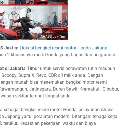
AHASS Jak-Tim
SS Jaktim
|
lokasi bengkel resmi motor Honda Jakarta
 roda 2 khususnya merk Honda yang bagus dan bergaransi
t di Jakarta Tim
ur untuk servis perawatan rutin maupun
 Scoopy, Supra X, Revo, CBR dll milik anda. Dengan
nda dengan mudah bisa menemukan bengkel motor resmi
Rawamangun, Jatinegara, Duren Sawit, Kramatjati, Cibubur,
asan sekitar tempat tinggal anda
a sebagai bengkel resmi motor Honda, pelayanan Ahass
a Jepang yaitu: peralatan modern. Ditangani tenaga kerja
& terukur. Kepastian pekerjaan, waktu dan biaya