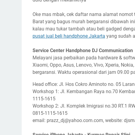
Oke mas mbak, cek daftar nama alamat nomot te
Barat yang bagus murah bergaransi dibawah i
kalau mau tukar tambah atau beli gadged dengan
pusat jual beli handphone Jakarta
yang sudah a
Service Center Handphone DJ Communication
Melayani jasa perbaikan pada hardware & soft
Xiaomi, Oppo, Asus, Lenovo, Vivo, Xperia, Nokia,
bergaransi. Waktu operasional dari jam 09.00 pa
Head office: Jl. Hos Cokro Aminoto no. 05 Lar
Workshop 1: Jl. Kembangan Raya no.70 Kembang
1115-1615
Workshop 2: Jl. Komplek Imigrasi no.30 RT.1 RW
0815-1115-1615
email: prazz_dj@yahoo.com.com, website: djs
Service iPhone Jakarta - Kurmac Repair Slipi