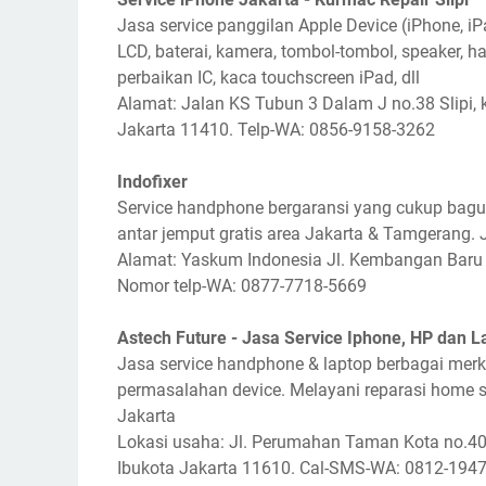
Jasa service panggilan Apple Device (iPhone, i
LCD, baterai, kamera, tombol-tombol, speaker, ha
perbaikan IC, kaca touchscreen iPad, dll
Alamat: Jalan KS Tubun 3 Dalam J no.38 Slipi, 
Jakarta 11410. Telp-WA: 0856-9158-3262
Indofixer
Service handphone bergaransi yang cukup bagus
antar jemput gratis area Jakarta & Tamgerang.
Alamat: Yaskum Indonesia Jl. Kembangan Baru 
Nomor telp-WA: 0877-7718-5669
Astech Future - Jasa Service Iphone, HP dan L
Jasa service handphone & laptop berbagai mer
permasalahan device. Melayani reparasi home se
Jakarta
Lokasi usaha: Jl. Perumahan Taman Kota no.40
Ibukota Jakarta 11610. Cal-SMS-WA: 0812-194