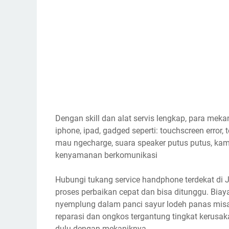
Dengan skill dan alat servis lengkap, para meka
iphone, ipad, gadged seperti: touchscreen error, t
mau ngecharge, suara speaker putus putus, ka
kenyamanan berkomunikasi
Hubungi tukang service handphone terdekat di J
proses perbaikan cepat dan bisa ditunggu. Biay
nyemplung dalam panci sayur lodeh panas misal
reparasi dan ongkos tergantung tingkat kerusaka
dulu dengan mekaniknya