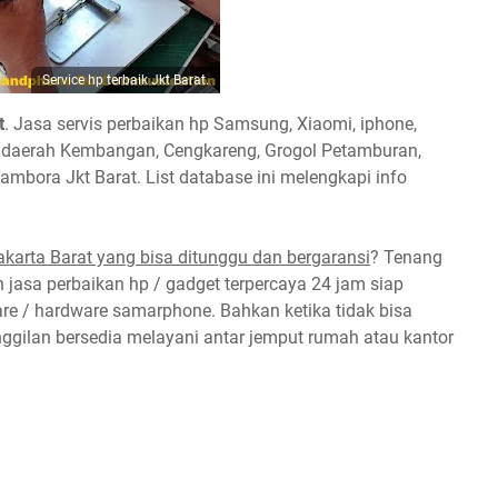
Service hp terbaik Jkt Barat.
t
. Jasa servis perbaikan hp Samsung, Xiaomi, iphone,
 di daerah Kembangan, Cengkareng, Grogol Petamburan,
ambora Jkt Barat. List database ini melengkapi info
akarta Barat yang bisa ditunggu dan bergaransi
? Tenang
n jasa perbaikan hp / gadget terpercaya 24 jam siap
e / hardware samarphone. Bahkan ketika tidak bisa
nggilan bersedia melayani antar jemput rumah atau kantor