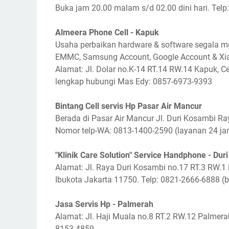
Buka jam 20.00 malam s/d 02.00 dini hari. Tel
Almeera Phone Cell - Kapuk
Usaha perbaikan hardware & software segala me
EMMC, Samsung Account, Google Account & Xia
Alamat: Jl. Dolar no.K-14 RT.14 RW.14 Kapuk, Ce
lengkap hubungi Mas Edy: 0857-6973-9393
Bintang Cell servis Hp Pasar Air Mancur
Berada di Pasar Air Mancur Jl. Duri Kosambi Ra
Nomor telp-WA: 0813-1400-2590 (layanan 24 ja
"Klinik Care Solution" Service Handphone - Dur
Alamat: Jl. Raya Duri Kosambi no.17 RT.3 RW.1
Ibukota Jakarta 11750. Telp: 0821-2666-6888 (
Jasa Servis Hp - Palmerah
Alamat: Jl. Haji Muala no.8 RT.2 RW.12 Palmera
8153-4859