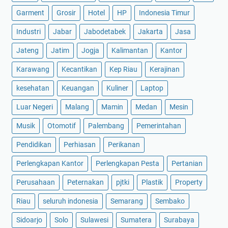
Garment
Grosir
Hotel
HP
Indonesia Timur
Industri
Jabar
Jabodetabek
Jakarta
Jasa
Jateng
Jatim
Jogja
Kalimantan
Kantor
Karawang
Kecantikan
Kep Riau
Kerajinan
kesehatan
Keuangan
Kuliner
Laptop
Luar Negeri
Malang
Mamin
Medan
Mesin
Musik
Otomotif
Palembang
Pemerintahan
Pendidikan
Perhiasan
Perikanan
Perlengkapan Kantor
Perlengkapan Pesta
Pertanian
Perusahaan
Peternakan
pjtki
Plastik
Property
Riau
seluruh indonesia
Semarang
Sembako
Sidoarjo
Solo
Sulawesi
Sumatera
Surabaya