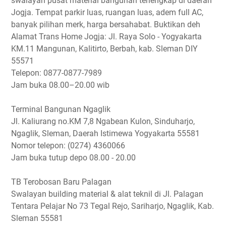
swalayan pusat material bangunan terlengkap di daerah
Jogja. Tempat parkir luas, ruangan luas, adem full AC,
banyak pilihan merk, harga bersahabat. Buktikan deh
Alamat Trans Home Jogja: Jl. Raya Solo - Yogyakarta
KM.11 Mangunan, Kalitirto, Berbah, kab. Sleman DIY
55571
Telepon: 0877-0877-7989
Jam buka 08.00–20.00 wib
Terminal Bangunan Ngaglik
Jl. Kaliurang no.KM 7,8 Ngabean Kulon, Sinduharjo,
Ngaglik, Sleman, Daerah Istimewa Yogyakarta 55581
Nomor telepon: (0274) 4360066
Jam buka tutup depo 08.00 - 20.00
TB Terobosan Baru Palagan
Swalayan building material & alat teknil di Jl. Palagan
Tentara Pelajar No 73 Tegal Rejo, Sariharjo, Ngaglik, Kab.
Sleman 55581