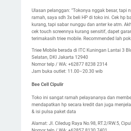
Ulasan pelanggan: "Tokonya nggak besar, tapi n
ramah, saya sdh 3x beli HP di toko ini. Cek hp 
kurang, tapi sabar nunggu dan anter ke atm. Akhi
cek touch screennya kurang sensitif, dapet garan
terimakasih triee mobile. Recommended lah poko
Triee Mobile berada di ITC Kuningan Lantai 3 Bl
Selatan, DKI Jakarta 12940
Nomor telp / WA: +62877 8238 2314
Jam buka outlet: 11.00–20.30 wib
Bee Cell Cipulir
Toko ini sangat ramah pelayananya dan member
mendapatkan hp secara kredit dan juga menjelas
& isi pulsa paket data
Alamat: Jl. Ciledug Raya No.98, RT.2/RW.5, Cipu
Nomor telp / WA: +62857 8130 7401