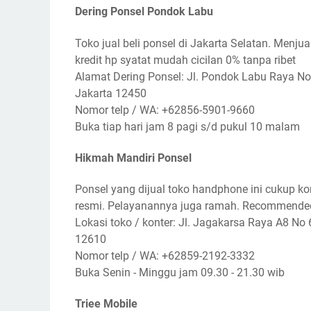
Dering Ponsel Pondok Labu
Toko jual beli ponsel di Jakarta Selatan. Menju
kredit hp syatat mudah cicilan 0% tanpa ribet
Alamat Dering Ponsel: Jl. Pondok Labu Raya No.2
Jakarta 12450
Nomor telp / WA: +62856-5901-9660
Buka tiap hari jam 8 pagi s/d pukul 10 malam
Hikmah Mandiri Ponsel
Ponsel yang dijual toko handphone ini cukup komp
resmi. Pelayanannya juga ramah. Recommended 
Lokasi toko / konter: Jl. Jagakarsa Raya A8 No 
12610
Nomor telp / WA: +62859-2192-3332
Buka Senin - Minggu jam 09.30 - 21.30 wib
Triee Mobile