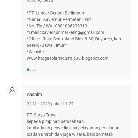
hubungi Saya*
*PT. Lancar Berkah Berlimpah*
*Nama : Xaviernur Permatahillah*
*No. Tlp / WA : 0881036238313
*Email : xaviernur.marketing@gmail.com
*Office : Ruko Sentraland Blok B-30, Driyorejo, kab.
Gresik - Jawa Timur*
*Website :
www.hargasolarindustrib30.blogspot.com
Balas
Anonim
22 Mei 2023 pukul 11.27
PT. Surya Travel
kepada pimpinan perusahaan.
kami adalah penyedia jasa pelayanan perjalanan
ibadah umroh dan juga wisata, baik domestik