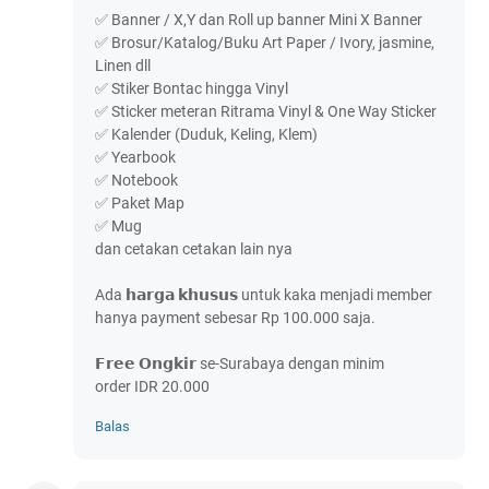
✅ Banner / X,Y dan Roll up banner Mini X Banner
✅ Brosur/Katalog/Buku Art Paper / Ivory, jasmine,
Linen dll
✅ Stiker Bontac hingga Vinyl
✅ Sticker meteran Ritrama Vinyl & One Way Sticker
✅ Kalender (Duduk, Keling, Klem)
✅ Yearbook
✅ Notebook
✅ Paket Map
✅ Mug
dan cetakan cetakan lain nya
Ada 𝗵𝗮𝗿𝗴𝗮 𝗸𝗵𝘂𝘀𝘂𝘀 untuk kaka menjadi member
hanya payment sebesar Rp 100.000 saja.
𝗙𝗿𝗲𝗲 𝗢𝗻𝗴𝗸𝗶𝗿 se-Surabaya dengan minim
order IDR 20.000
Balas