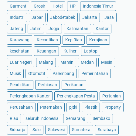
Garment
Grosir
Hotel
HP
Indonesia Timur
Industri
Jabar
Jabodetabek
Jakarta
Jasa
Jateng
Jatim
Jogja
Kalimantan
Kantor
Karawang
Kecantikan
Kep Riau
Kerajinan
kesehatan
Keuangan
Kuliner
Laptop
Luar Negeri
Malang
Mamin
Medan
Mesin
Musik
Otomotif
Palembang
Pemerintahan
Pendidikan
Perhiasan
Perikanan
Perlengkapan Kantor
Perlengkapan Pesta
Pertanian
Perusahaan
Peternakan
pjtki
Plastik
Property
Riau
seluruh indonesia
Semarang
Sembako
Sidoarjo
Solo
Sulawesi
Sumatera
Surabaya