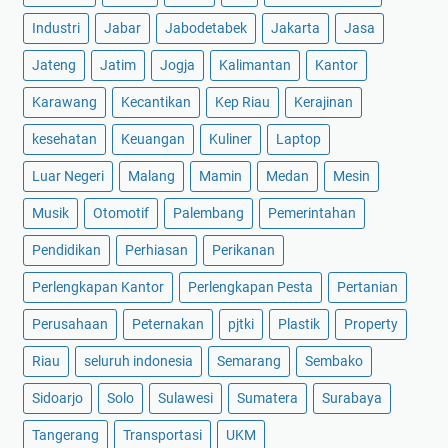
Industri
Jabar
Jabodetabek
Jakarta
Jasa
Jateng
Jatim
Jogja
Kalimantan
Kantor
Karawang
Kecantikan
Kep Riau
Kerajinan
kesehatan
Keuangan
Kuliner
Laptop
Luar Negeri
Malang
Mamin
Medan
Mesin
Musik
Otomotif
Palembang
Pemerintahan
Pendidikan
Perhiasan
Perikanan
Perlengkapan Kantor
Perlengkapan Pesta
Pertanian
Perusahaan
Peternakan
pjtki
Plastik
Property
Riau
seluruh indonesia
Semarang
Sembako
Sidoarjo
Solo
Sulawesi
Sumatera
Surabaya
Tangerang
Transportasi
UKM