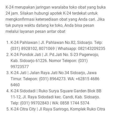
K-24 merupakan jaringan waralaba toko obat yang buka
24 jam. Silakan hubungi apotek K-24 terdekat untuk
mengkonfirmasi ketersediaan obat yang Anda cari. Jika
tak punya waktu datang ke toko, Anda bisa pesan
melalui layanan pesan antar obat
K-24 Pahlawan | Jl. Pahlawan No.82, Sidoarjo. Telp:
(031) 8928102, 8071069 | Whatsapp: 082143209235
K-24 Pondok Jati | Jl. Pd.Jati No. S-23 Pagerwojo,
Kab. Sidoarjo 61226. Nomor Telepon: (031)
99723577
K-24 Jati | Jalan Raya Jati No.34 Sidoarjo, Jawa
Timur. Telepon: (031) 8964273. WA: +62815 4686
6460
K-24 Sidodadi | Ruko Surya Square Garden Blok BB
11-12, Jl. Raya Sidodadi kec. Candi, Kab. Sidoarjo.
Telp: (031) 99702843 | WA: 0858 1744 5374
K-24 Citra City | Jl Raya Sarirogo, Komplek Ruko Citra