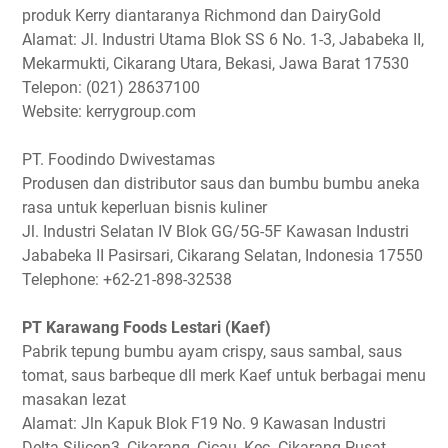
produk Kerry diantaranya Richmond dan DairyGold
Alamat: Jl. Industri Utama Blok SS 6 No. 1-3, Jababeka II,
Mekarmukti, Cikarang Utara, Bekasi, Jawa Barat 17530
Telepon: (021) 28637100
Website: kerrygroup.com
PT. Foodindo Dwivestamas
Produsen dan distributor saus dan bumbu bumbu aneka
rasa untuk keperluan bisnis kuliner
Jl. Industri Selatan IV Blok GG/5G-5F Kawasan Industri
Jababeka II Pasirsari, Cikarang Selatan, Indonesia 17550
Telephone: +62-21-898-32538
PT Karawang Foods Lestari (Kaef)
Pabrik tepung bumbu ayam crispy, saus sambal, saus
tomat, saus barbeque dll merk Kaef untuk berbagai menu
masakan lezat
Alamat: Jln Kapuk Blok F19 No. 9 Kawasan Industri
Delta Silicon3, Cikarang, Cicau, Kec. Cikarang Pusat,