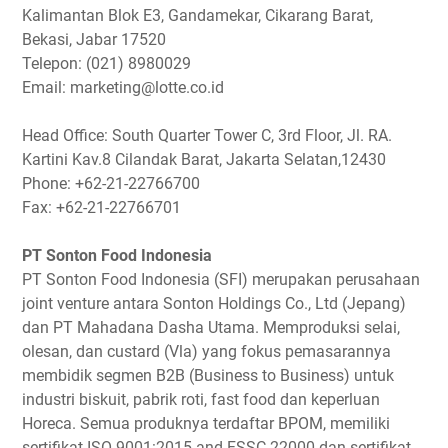
Kalimantan Blok E3, Gandamekar, Cikarang Barat,
Bekasi, Jabar 17520
Telepon: (021) 8980029
Email: marketing@lotte.co.id
Head Office: South Quarter Tower C, 3rd Floor, Jl. RA.
Kartini Kav.8 Cilandak Barat, Jakarta Selatan,12430
Phone: +62-21-22766700
Fax: +62-21-22766701
PT Sonton Food Indonesia
PT Sonton Food Indonesia (SFI) merupakan perusahaan
joint venture antara Sonton Holdings Co., Ltd (Jepang)
dan PT Mahadana Dasha Utama. Memproduksi selai,
olesan, dan custard (Vla) yang fokus pemasarannya
membidik segmen B2B (Business to Business) untuk
industri biskuit, pabrik roti, fast food dan keperluan
Horeca. Semua produknya terdaftar BPOM, memiliki
sertifikat ISO 9001:2015 and FSSC 22000 dan sertifikat