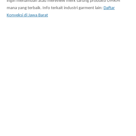
ingin menambah atau mereview merk sarung produksi UMKM
mana yang terbaik. Info terkait industri garment lain:
Daftar
Konveksi di Jawa Barat