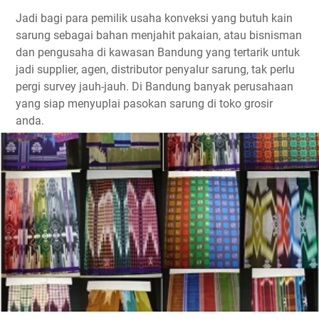
Jadi bagi para pemilik usaha konveksi yang butuh kain
sarung sebagai bahan menjahit pakaian, atau bisnisman
dan pengusaha di kawasan Bandung yang tertarik untuk
jadi supplier, agen, distributor penyalur sarung, tak perlu
pergi survey jauh-jauh. Di Bandung banyak perusahaan
yang siap menyuplai pasokan sarung di toko grosir
anda.