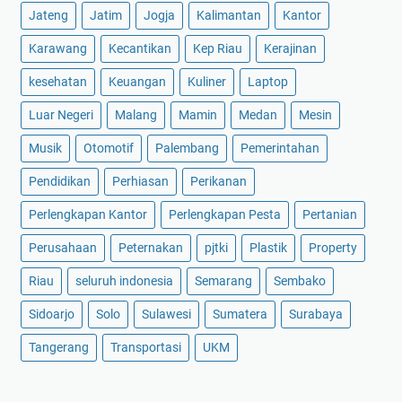
Jateng
Jatim
Jogja
Kalimantan
Kantor
Karawang
Kecantikan
Kep Riau
Kerajinan
kesehatan
Keuangan
Kuliner
Laptop
Luar Negeri
Malang
Mamin
Medan
Mesin
Musik
Otomotif
Palembang
Pemerintahan
Pendidikan
Perhiasan
Perikanan
Perlengkapan Kantor
Perlengkapan Pesta
Pertanian
Perusahaan
Peternakan
pjtki
Plastik
Property
Riau
seluruh indonesia
Semarang
Sembako
Sidoarjo
Solo
Sulawesi
Sumatera
Surabaya
Tangerang
Transportasi
UKM