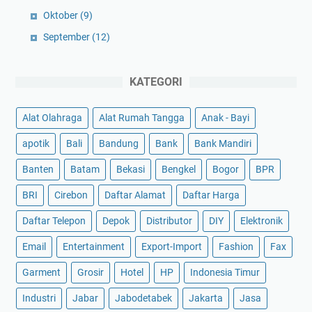
Oktober
(9)
September
(12)
KATEGORI
Alat Olahraga
Alat Rumah Tangga
Anak - Bayi
apotik
Bali
Bandung
Bank
Bank Mandiri
Banten
Batam
Bekasi
Bengkel
Bogor
BPR
BRI
Cirebon
Daftar Alamat
Daftar Harga
Daftar Telepon
Depok
Distributor
DIY
Elektronik
Email
Entertainment
Export-Import
Fashion
Fax
Garment
Grosir
Hotel
HP
Indonesia Timur
Industri
Jabar
Jabodetabek
Jakarta
Jasa