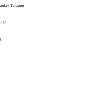
tak Telepon
2081
8