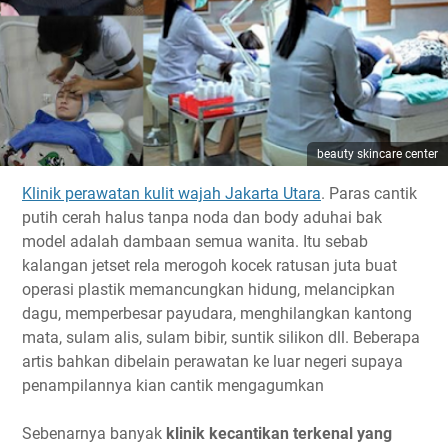
beauty skincare center
Klinik perawatan kulit wajah Jakarta Utara
. Paras cantik
putih cerah halus tanpa noda dan body aduhai bak
model adalah dambaan semua wanita. Itu sebab
kalangan jetset rela merogoh kocek ratusan juta buat
operasi plastik memancungkan hidung, melancipkan
dagu, memperbesar payudara, menghilangkan kantong
mata, sulam alis, sulam bibir, suntik silikon dll. Beberapa
artis bahkan dibelain perawatan ke luar negeri supaya
penampilannya kian cantik mengagumkan
Sebenarnya banyak
klinik kecantikan terkenal yang