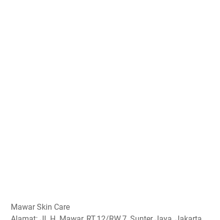
Mawar Skin Care
Alamat: Jl. H. Mawar, RT.12/RW.7, Sunter Jaya, Jakarta